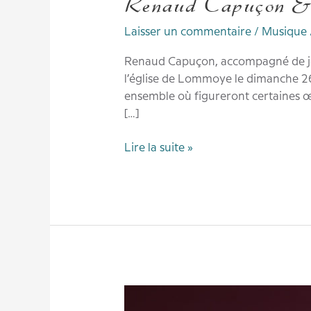
Renaud Capuçon & L
Laisser un commentaire
/
Musique
Renaud Capuçon, accompagné de jeu
l’église de Lommoye le dimanche 26
ensemble où figureront certaines œu
[…]
Lire la suite »
Renaud
Capuçon